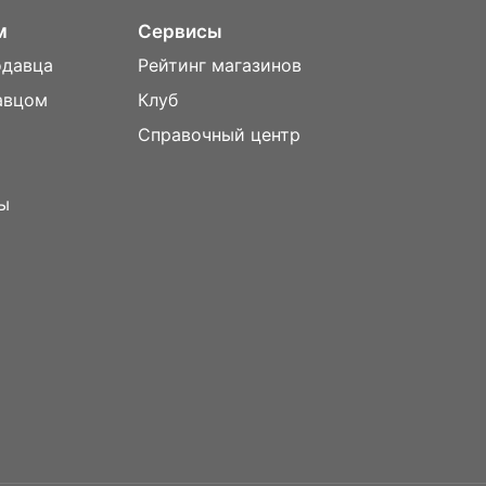
м
Сервисы
одавца
Рейтинг магазинов
авцом
Клуб
Справочный центр
ы