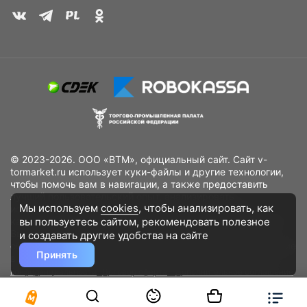
© 2023-2026. ООО «ВТМ», официальный сайт. Сайт v-
tormarket.ru использует куки-файлы и другие технологии,
чтобы помочь вам в навигации, а также предоставить
лучший пользовательский опыт, анализировать
Мы используем
cookies
, чтобы анализировать, как
использование наших продуктов и услуг, повысить
вы пользуетесь сайтом, рекомендовать
полезное
качество рекламных и маркетинговых активностей. Если
Вы не хотите, чтобы Ваши пользовательские данные
и создавать другие удобства на сайте
обрабатывались, пожалуйста, ограничьте их использование
Принять
в своём браузере.
Пользовательское соглашение
Политика
конфиденциальности
Договор оферта
Дополнительное соглашение
к договору (оферте)
Согласия на обработку персональных данных
Разработано
DST Global