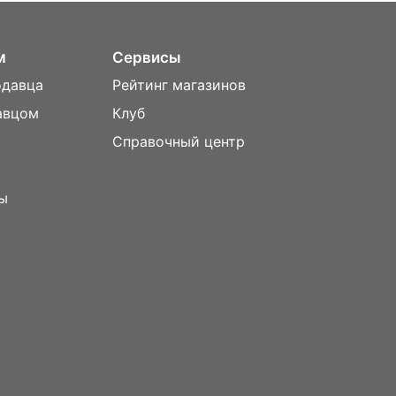
м
Сервисы
одавца
Рейтинг магазинов
авцом
Клуб
Справочный центр
ы