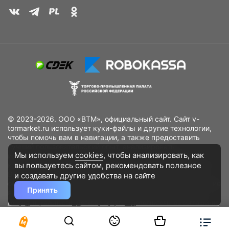
© 2023-2026. ООО «ВТМ», официальный сайт. Сайт v-
tormarket.ru использует куки-файлы и другие технологии,
чтобы помочь вам в навигации, а также предоставить
лучший пользовательский опыт, анализировать
Мы используем
cookies
, чтобы анализировать, как
использование наших продуктов и услуг, повысить
вы пользуетесь сайтом, рекомендовать
полезное
качество рекламных и маркетинговых активностей. Если
Вы не хотите, чтобы Ваши пользовательские данные
и создавать другие удобства на сайте
обрабатывались, пожалуйста, ограничьте их использование
Принять
в своём браузере.
Пользовательское соглашение
Политика
конфиденциальности
Договор оферта
Дополнительное соглашение
к договору (оферте)
Согласия на обработку персональных данных
Разработано
DST Global