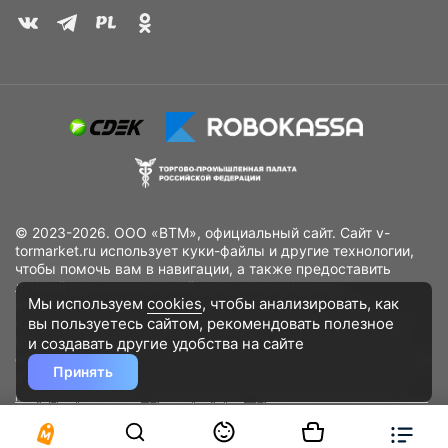
© 2023-2026. ООО «ВТМ», официальный сайт. Сайт v-
tormarket.ru использует куки-файлы и другие технологии,
чтобы помочь вам в навигации, а также предоставить
лучший пользовательский опыт, анализировать
Мы используем
cookies
, чтобы анализировать, как
использование наших продуктов и услуг, повысить
вы пользуетесь сайтом, рекомендовать
полезное
качество рекламных и маркетинговых активностей. Если
Вы не хотите, чтобы Ваши пользовательские данные
и создавать другие удобства на сайте
обрабатывались, пожалуйста, ограничьте их использование
Принять
в своём браузере.
Пользовательское соглашение
Политика
конфиденциальности
Договор оферта
Дополнительное соглашение
к договору (оферте)
Согласия на обработку персональных данных
Разработано
DST Global