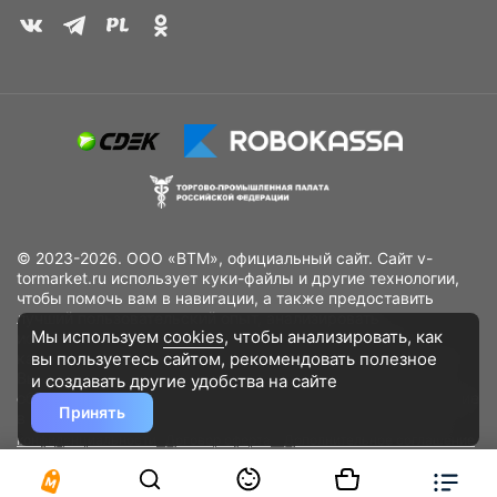
© 2023-2026. ООО «ВТМ», официальный сайт. Сайт v-
tormarket.ru использует куки-файлы и другие технологии,
чтобы помочь вам в навигации, а также предоставить
лучший пользовательский опыт, анализировать
Мы используем
cookies
, чтобы анализировать, как
использование наших продуктов и услуг, повысить
вы пользуетесь сайтом, рекомендовать
полезное
качество рекламных и маркетинговых активностей. Если
Вы не хотите, чтобы Ваши пользовательские данные
и создавать другие удобства на сайте
обрабатывались, пожалуйста, ограничьте их использование
Принять
в своём браузере.
Пользовательское соглашение
Политика
конфиденциальности
Договор оферта
Дополнительное соглашение
к договору (оферте)
Согласия на обработку персональных данных
Разработано
DST Global