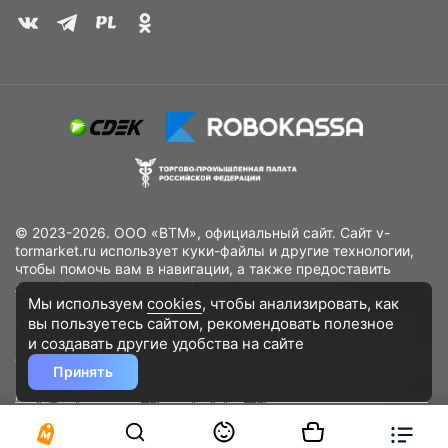
© 2023-2026. ООО «ВТМ», официальный сайт. Сайт v-
tormarket.ru использует куки-файлы и другие технологии,
чтобы помочь вам в навигации, а также предоставить
лучший пользовательский опыт, анализировать
Мы используем
cookies
, чтобы анализировать, как
использование наших продуктов и услуг, повысить
вы пользуетесь сайтом, рекомендовать
полезное
качество рекламных и маркетинговых активностей. Если
Вы не хотите, чтобы Ваши пользовательские данные
и создавать другие удобства на сайте
обрабатывались, пожалуйста, ограничьте их использование
Принять
в своём браузере.
Пользовательское соглашение
Политика
конфиденциальности
Договор оферта
Дополнительное соглашение
к договору (оферте)
Согласия на обработку персональных данных
Разработано
DST Global