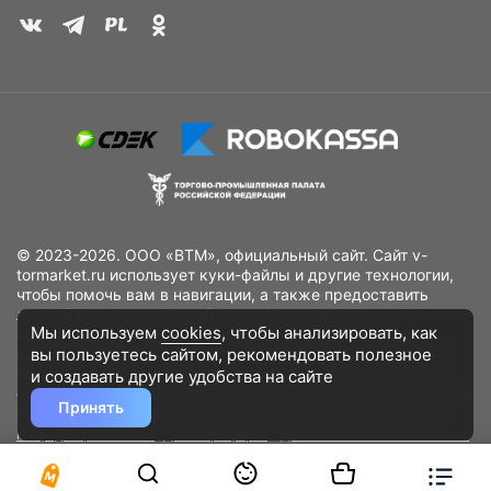
© 2023-2026. ООО «ВТМ», официальный сайт. Сайт v-
tormarket.ru использует куки-файлы и другие технологии,
чтобы помочь вам в навигации, а также предоставить
лучший пользовательский опыт, анализировать
Мы используем
cookies
, чтобы анализировать, как
использование наших продуктов и услуг, повысить
вы пользуетесь сайтом, рекомендовать
полезное
качество рекламных и маркетинговых активностей. Если
Вы не хотите, чтобы Ваши пользовательские данные
и создавать другие удобства на сайте
обрабатывались, пожалуйста, ограничьте их использование
Принять
в своём браузере.
Пользовательское соглашение
Политика
конфиденциальности
Договор оферта
Дополнительное соглашение
к договору (оферте)
Согласия на обработку персональных данных
Разработано
DST Global