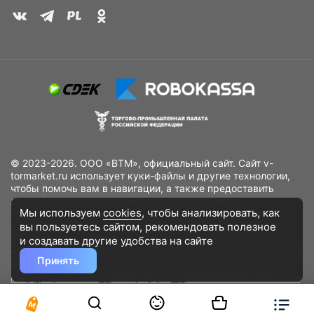
© 2023-2026. ООО «ВТМ», официальный сайт. Сайт v-
tormarket.ru использует куки-файлы и другие технологии,
чтобы помочь вам в навигации, а также предоставить
лучший пользовательский опыт, анализировать
Мы используем
cookies
, чтобы анализировать, как
использование наших продуктов и услуг, повысить
вы пользуетесь сайтом, рекомендовать
полезное
качество рекламных и маркетинговых активностей. Если
Вы не хотите, чтобы Ваши пользовательские данные
и создавать другие удобства на сайте
обрабатывались, пожалуйста, ограничьте их использование
Принять
в своём браузере.
Пользовательское соглашение
Политика
конфиденциальности
Договор оферта
Дополнительное соглашение
к договору (оферте)
Согласия на обработку персональных данных
Разработано
DST Global