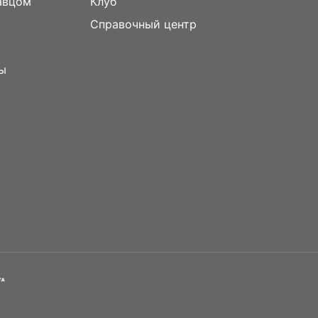
авцом
Клуб
Справочный центр
ы