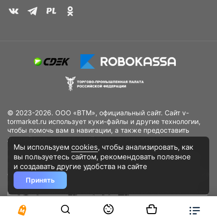
© 2023-2026. ООО «ВТМ», официальный сайт. Сайт v-
tormarket.ru использует куки-файлы и другие технологии,
чтобы помочь вам в навигации, а также предоставить
лучший пользовательский опыт, анализировать
Мы используем
cookies
, чтобы анализировать, как
использование наших продуктов и услуг, повысить
вы пользуетесь сайтом, рекомендовать
полезное
качество рекламных и маркетинговых активностей. Если
Вы не хотите, чтобы Ваши пользовательские данные
и создавать другие удобства на сайте
обрабатывались, пожалуйста, ограничьте их использование
Принять
в своём браузере.
Пользовательское соглашение
Политика
конфиденциальности
Договор оферта
Дополнительное соглашение
к договору (оферте)
Согласия на обработку персональных данных
Разработано
DST Global