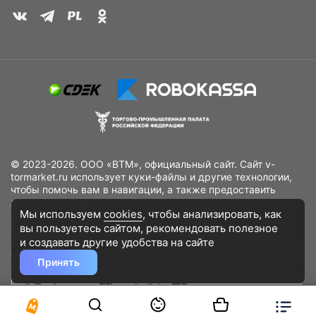
© 2023-2026. ООО «ВТМ», официальный сайт. Сайт v-
tormarket.ru использует куки-файлы и другие технологии,
чтобы помочь вам в навигации, а также предоставить
лучший пользовательский опыт, анализировать
Мы используем
cookies
, чтобы анализировать, как
использование наших продуктов и услуг, повысить
вы пользуетесь сайтом, рекомендовать
полезное
качество рекламных и маркетинговых активностей. Если
Вы не хотите, чтобы Ваши пользовательские данные
и создавать другие удобства на сайте
обрабатывались, пожалуйста, ограничьте их использование
Принять
в своём браузере.
Пользовательское соглашение
Политика
конфиденциальности
Договор оферта
Дополнительное соглашение
к договору (оферте)
Согласия на обработку персональных данных
Разработано
DST Global