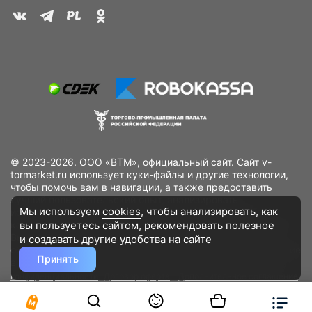
© 2023-2026. ООО «ВТМ», официальный сайт. Сайт v-
tormarket.ru использует куки-файлы и другие технологии,
чтобы помочь вам в навигации, а также предоставить
лучший пользовательский опыт, анализировать
Мы используем
cookies
, чтобы анализировать, как
использование наших продуктов и услуг, повысить
вы пользуетесь сайтом, рекомендовать
полезное
качество рекламных и маркетинговых активностей. Если
Вы не хотите, чтобы Ваши пользовательские данные
и создавать другие удобства на сайте
обрабатывались, пожалуйста, ограничьте их использование
Принять
в своём браузере.
Пользовательское соглашение
Политика
конфиденциальности
Договор оферта
Дополнительное соглашение
к договору (оферте)
Согласия на обработку персональных данных
Разработано
DST Global