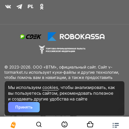
© 2023-2026. ООО «ВТМ», официальный сайт. Сайт v-
tormarket.ru использует куки-файлы и другие технологии,
чтобы помочь вам в навигации, а также предоставить
лучший пользовательский опыт, анализировать
Мы используем
cookies
, чтобы анализировать, как
использование наших продуктов и услуг, повысить
вы пользуетесь сайтом, рекомендовать
полезное
качество рекламных и маркетинговых активностей. Если
Вы не хотите, чтобы Ваши пользовательские данные
и создавать другие удобства на сайте
обрабатывались, пожалуйста, ограничьте их использование
Принять
в своём браузере.
Пользовательское соглашение
Политика
конфиденциальности
Договор оферта
Дополнительное соглашение
к договору (оферте)
Согласия на обработку персональных данных
Разработано
DST Global