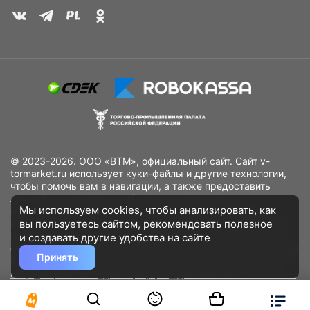
© 2023-2026. ООО «ВТМ», официальный сайт. Сайт v-
tormarket.ru использует куки-файлы и другие технологии,
чтобы помочь вам в навигации, а также предоставить
лучший пользовательский опыт, анализировать
Мы используем
cookies
, чтобы анализировать, как
использование наших продуктов и услуг, повысить
вы пользуетесь сайтом, рекомендовать
полезное
качество рекламных и маркетинговых активностей. Если
Вы не хотите, чтобы Ваши пользовательские данные
и создавать другие удобства на сайте
обрабатывались, пожалуйста, ограничьте их использование
Принять
в своём браузере.
Пользовательское соглашение
Политика
конфиденциальности
Договор оферта
Дополнительное соглашение
к договору (оферте)
Согласия на обработку персональных данных
Разработано
DST Global