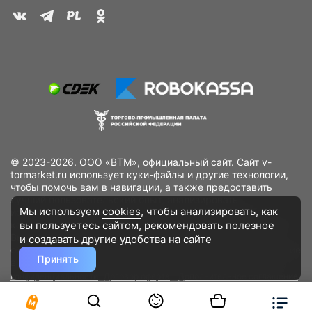
© 2023-2026. ООО «ВТМ», официальный сайт. Сайт v-
tormarket.ru использует куки-файлы и другие технологии,
чтобы помочь вам в навигации, а также предоставить
лучший пользовательский опыт, анализировать
Мы используем
cookies
, чтобы анализировать, как
использование наших продуктов и услуг, повысить
вы пользуетесь сайтом, рекомендовать
полезное
качество рекламных и маркетинговых активностей. Если
Вы не хотите, чтобы Ваши пользовательские данные
и создавать другие удобства на сайте
обрабатывались, пожалуйста, ограничьте их использование
Принять
в своём браузере.
Пользовательское соглашение
Политика
конфиденциальности
Договор оферта
Дополнительное соглашение
к договору (оферте)
Согласия на обработку персональных данных
Разработано
DST Global