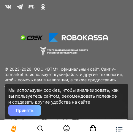
© 2023-2026. ООО «ВТМ», официальный сайт. Сайт v-
tormarket.ru использует куки-файлы и другие технологии,
чтобы помочь вам в навигации, а также предоставить
лучший пользовательский опыт, анализировать
Мы используем
cookies
, чтобы анализировать, как
использование наших продуктов и услуг, повысить
вы пользуетесь сайтом, рекомендовать
полезное
качество рекламных и маркетинговых активностей. Если
Вы не хотите, чтобы Ваши пользовательские данные
и создавать другие удобства на сайте
обрабатывались, пожалуйста, ограничьте их использование
Принять
в своём браузере.
Пользовательское соглашение
Политика
конфиденциальности
Договор оферта
Дополнительное соглашение
к договору (оферте)
Согласия на обработку персональных данных
Разработано
DST Global