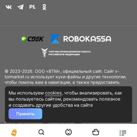
© 2023-2026. ООО «ВТМ», официальный сайт. Сайт v-
tormarket.ru использует куки-файлы и другие технологии,
чтобы помочь вам в навигации, а также предоставить
лучший пользовательский опыт, анализировать
Мы используем
cookies
, чтобы анализировать, как
использование наших продуктов и услуг, повысить
вы пользуетесь сайтом, рекомендовать
полезное
качество рекламных и маркетинговых активностей. Если
Вы не хотите, чтобы Ваши пользовательские данные
и создавать другие удобства на сайте
обрабатывались, пожалуйста, ограничьте их использование
Принять
в своём браузере.
Пользовательское соглашение
Политика
конфиденциальности
Договор оферта
Дополнительное соглашение
к договору (оферте)
Согласия на обработку персональных данных
Разработано
DST Global