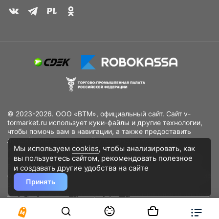
© 2023-2026. ООО «ВТМ», официальный сайт. Сайт v-
tormarket.ru использует куки-файлы и другие технологии,
чтобы помочь вам в навигации, а также предоставить
лучший пользовательский опыт, анализировать
Мы используем
cookies
, чтобы анализировать, как
использование наших продуктов и услуг, повысить
вы пользуетесь сайтом, рекомендовать
полезное
качество рекламных и маркетинговых активностей. Если
Вы не хотите, чтобы Ваши пользовательские данные
и создавать другие удобства на сайте
обрабатывались, пожалуйста, ограничьте их использование
Принять
в своём браузере.
Пользовательское соглашение
Политика
конфиденциальности
Договор оферта
Дополнительное соглашение
к договору (оферте)
Согласия на обработку персональных данных
Разработано
DST Global