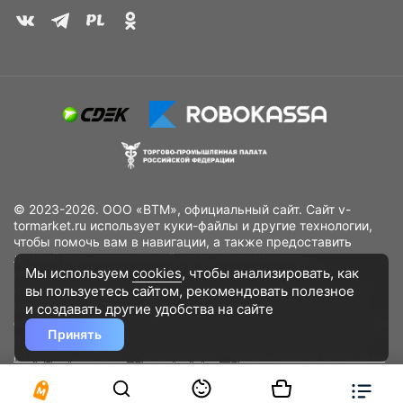
© 2023-2026. ООО «ВТМ», официальный сайт. Сайт v-
tormarket.ru использует куки-файлы и другие технологии,
чтобы помочь вам в навигации, а также предоставить
лучший пользовательский опыт, анализировать
Мы используем
cookies
, чтобы анализировать, как
использование наших продуктов и услуг, повысить
вы пользуетесь сайтом, рекомендовать
полезное
качество рекламных и маркетинговых активностей. Если
Вы не хотите, чтобы Ваши пользовательские данные
и создавать другие удобства на сайте
обрабатывались, пожалуйста, ограничьте их использование
Принять
в своём браузере.
Пользовательское соглашение
Политика
конфиденциальности
Договор оферта
Дополнительное соглашение
к договору (оферте)
Согласия на обработку персональных данных
Разработано
DST Global