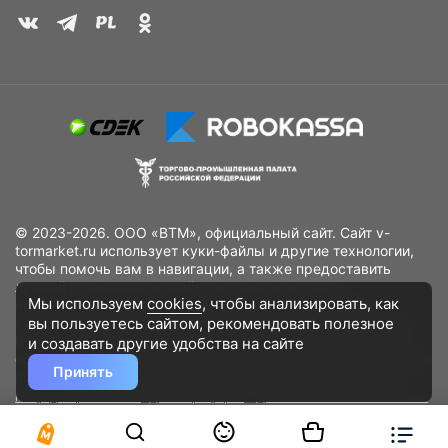
© 2023-2026. ООО «ВТМ», официальный сайт. Сайт v-
tormarket.ru использует куки-файлы и другие технологии,
чтобы помочь вам в навигации, а также предоставить
лучший пользовательский опыт, анализировать
Мы используем
cookies
, чтобы анализировать, как
использование наших продуктов и услуг, повысить
вы пользуетесь сайтом, рекомендовать
полезное
качество рекламных и маркетинговых активностей. Если
Вы не хотите, чтобы Ваши пользовательские данные
и создавать другие удобства на сайте
обрабатывались, пожалуйста, ограничьте их использование
Принять
в своём браузере.
Пользовательское соглашение
Политика
конфиденциальности
Договор оферта
Дополнительное соглашение
к договору (оферте)
Согласия на обработку персональных данных
Разработано
DST Global