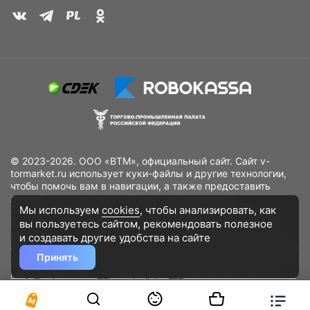
© 2023-2026. ООО «ВТМ», официальный сайт. Сайт v-
tormarket.ru использует куки-файлы и другие технологии,
чтобы помочь вам в навигации, а также предоставить
лучший пользовательский опыт, анализировать
Мы используем
cookies
, чтобы анализировать, как
использование наших продуктов и услуг, повысить
вы пользуетесь сайтом, рекомендовать
полезное
качество рекламных и маркетинговых активностей. Если
Вы не хотите, чтобы Ваши пользовательские данные
и создавать другие удобства на сайте
обрабатывались, пожалуйста, ограничьте их использование
Принять
в своём браузере.
Пользовательское соглашение
Политика
конфиденциальности
Договор оферта
Дополнительное соглашение
к договору (оферте)
Согласия на обработку персональных данных
Разработано
DST Global