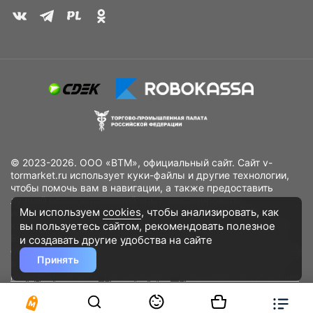
© 2023-2026. ООО «ВТМ», официальный сайт. Сайт v-
tormarket.ru использует куки-файлы и другие технологии,
чтобы помочь вам в навигации, а также предоставить
лучший пользовательский опыт, анализировать
Мы используем
cookies
, чтобы анализировать, как
использование наших продуктов и услуг, повысить
вы пользуетесь сайтом, рекомендовать
полезное
качество рекламных и маркетинговых активностей. Если
Вы не хотите, чтобы Ваши пользовательские данные
и создавать другие удобства на сайте
обрабатывались, пожалуйста, ограничьте их использование
Принять
в своём браузере.
Пользовательское соглашение
Политика
конфиденциальности
Договор оферта
Дополнительное соглашение
к договору (оферте)
Согласия на обработку персональных данных
Разработано
DST Global