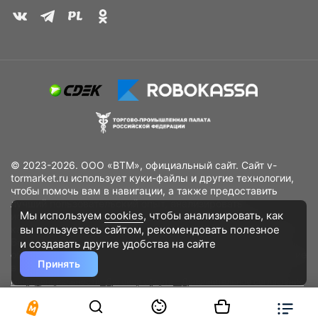
© 2023-2026. ООО «ВТМ», официальный сайт. Сайт v-
tormarket.ru использует куки-файлы и другие технологии,
чтобы помочь вам в навигации, а также предоставить
лучший пользовательский опыт, анализировать
Мы используем
cookies
, чтобы анализировать, как
использование наших продуктов и услуг, повысить
вы пользуетесь сайтом, рекомендовать
полезное
качество рекламных и маркетинговых активностей. Если
Вы не хотите, чтобы Ваши пользовательские данные
и создавать другие удобства на сайте
обрабатывались, пожалуйста, ограничьте их использование
Принять
в своём браузере.
Пользовательское соглашение
Политика
конфиденциальности
Договор оферта
Дополнительное соглашение
к договору (оферте)
Согласия на обработку персональных данных
Разработано
DST Global