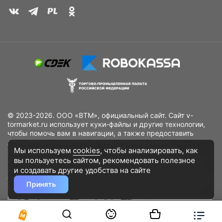
© 2023-2026. ООО «ВТМ», официальный сайт. Сайт v-
tormarket.ru использует куки-файлы и другие технологии,
чтобы помочь вам в навигации, а также предоставить
лучший пользовательский опыт, анализировать
Мы используем
cookies
, чтобы анализировать, как
использование наших продуктов и услуг, повысить
вы пользуетесь сайтом, рекомендовать
полезное
качество рекламных и маркетинговых активностей. Если
Вы не хотите, чтобы Ваши пользовательские данные
и создавать другие удобства на сайте
обрабатывались, пожалуйста, ограничьте их использование
Принять
в своём браузере.
Пользовательское соглашение
Политика
конфиденциальности
Договор оферта
Дополнительное соглашение
к договору (оферте)
Согласия на обработку персональных данных
Разработано
DST Global