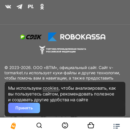
© 2023-2026. ООО «ВТМ», официальный сайт. Сайт v-
tormarket.ru использует куки-файлы и другие технологии,
чтобы помочь вам в навигации, а также предоставить
лучший пользовательский опыт, анализировать
Мы используем
cookies
, чтобы анализировать, как
использование наших продуктов и услуг, повысить
вы пользуетесь сайтом, рекомендовать
полезное
качество рекламных и маркетинговых активностей. Если
Вы не хотите, чтобы Ваши пользовательские данные
и создавать другие удобства на сайте
обрабатывались, пожалуйста, ограничьте их использование
Принять
в своём браузере.
Пользовательское соглашение
Политика
конфиденциальности
Договор оферта
Дополнительное соглашение
к договору (оферте)
Согласия на обработку персональных данных
Разработано
DST Global