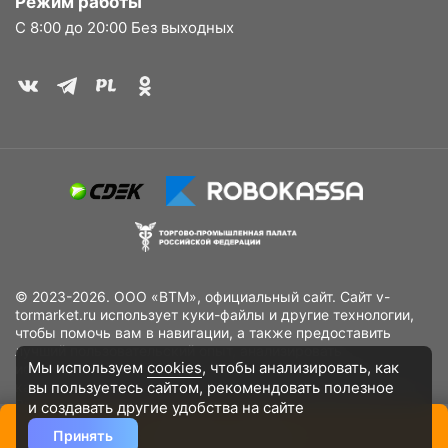
Режим работы
С 8:00 до 20:00 Без выходных
© 2023-2026. ООО «ВТМ», официальный сайт. Сайт v-
tormarket.ru использует куки-файлы и другие технологии,
чтобы помочь вам в навигации, а также предоставить
лучший пользовательский опыт, анализировать
Мы используем
cookies
, чтобы анализировать, как
использование наших продуктов и услуг, повысить
качество рекламных и маркетинговых активностей. Если
вы пользуетесь сайтом, рекомендовать
полезное
Вы не хотите, чтобы Ваши пользовательские данные
и создавать другие удобства на сайте
обрабатывались, пожалуйста, ограничьте их использование
Принять
Добавить в корзину
в своём браузере.
Пользовательское соглашение
Политика