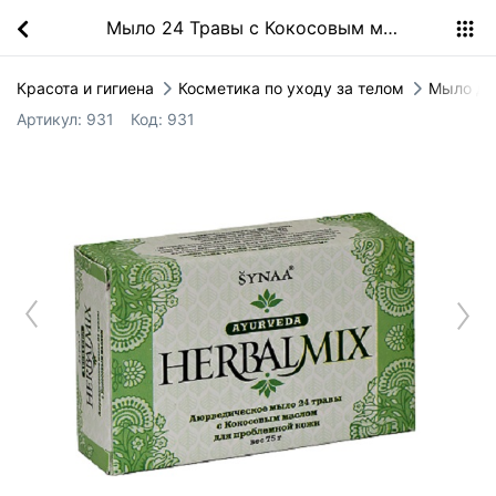
Мыло 24 Травы с Кокосовым маслом
Красота и гигиена
Косметика по уходу за телом
Мыло дл
Артикул:
931
Код:
931
P
r
e
i
o
u
Next
v
s