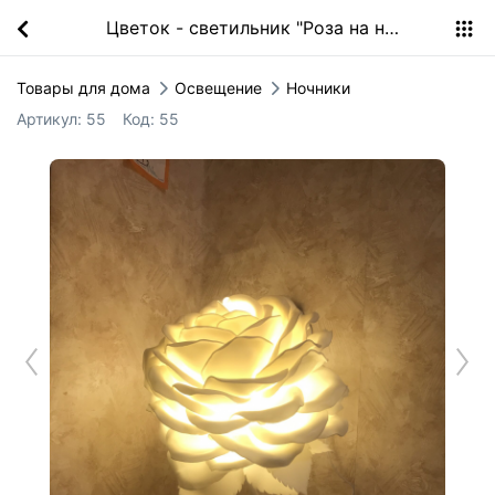
Цветок - светильник "Роза на ножке"
Товары для дома
Освещение
Ночники
Артикул:
55
Код:
55
P
r
e
i
o
u
Next
v
s