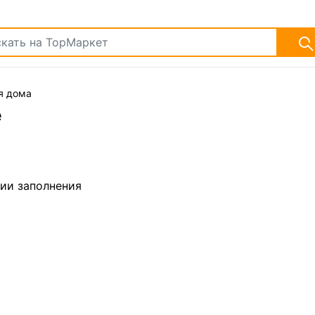
я дома
е
дии заполнения