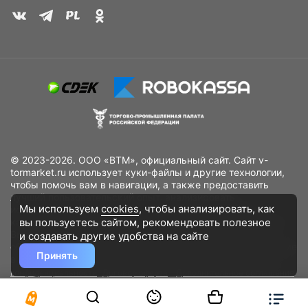
© 2023-2026. ООО «ВТМ», официальный сайт. Сайт v-
tormarket.ru использует куки-файлы и другие технологии,
чтобы помочь вам в навигации, а также предоставить
лучший пользовательский опыт, анализировать
Мы используем
cookies
, чтобы анализировать, как
использование наших продуктов и услуг, повысить
вы пользуетесь сайтом, рекомендовать
полезное
качество рекламных и маркетинговых активностей. Если
Вы не хотите, чтобы Ваши пользовательские данные
и создавать другие удобства на сайте
обрабатывались, пожалуйста, ограничьте их использование
Принять
в своём браузере.
Пользовательское соглашение
Политика
конфиденциальности
Договор оферта
Дополнительное соглашение
к договору (оферте)
Согласия на обработку персональных данных
Разработано
DST Global