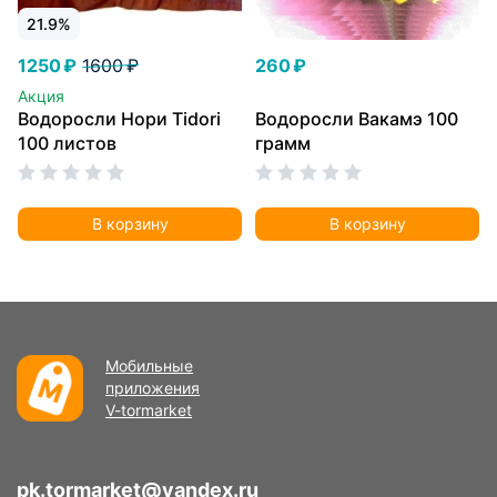
21.9%
1250 ₽
1600 ₽
260 ₽
Акция
Водоросли Нори Tidori
Водоросли Вакамэ 100
100 листов
грамм
В корзину
В корзину
Мобильные
приложения
V-tormarket
pk.tormarket@yandex.ru