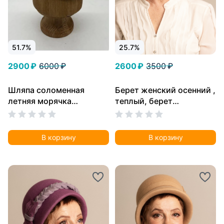
51.7%
25.7%
2900 ₽
6000 ₽
2600 ₽
3500 ₽
Шляпа соломенная
Берет женский осенний ,
летняя морячка
теплый, берет
таблетка
шерстяной, берет
фетровый закрывает
уши.
В корзину
В корзину