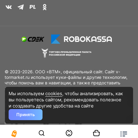
© 2023-2026. ООО «ВТМ», официальный сайт. Сайт v-
tormarket.ru использует куки-файлы и другие технологии,
чтобы помочь вам в навигации, а также предоставить
лучший пользовательский опыт, анализировать
Мы используем
cookies
, чтобы анализировать, как
использование наших продуктов и услуг, повысить
вы пользуетесь сайтом, рекомендовать
полезное
качество рекламных и маркетинговых активностей. Если
Вы не хотите, чтобы Ваши пользовательские данные
и создавать другие удобства на сайте
обрабатывались, пожалуйста, ограничьте их использование
Принять
в своём браузере.
Пользовательское соглашение
Политика
конфиденциальности
Договор оферта
Дополнительное соглашение
к договору (оферте)
Согласия на обработку персональных данных
Разработано
DST Global