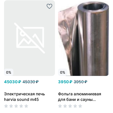
0%
0%
45030 ₽
45030 ₽
3950 ₽
3950 ₽
Электрическая печь
Фольга алюминиевая
harvia sound m45
для бани и сауны
“Стандарт” (1,2 Х 10) 100
мкм 12 м2