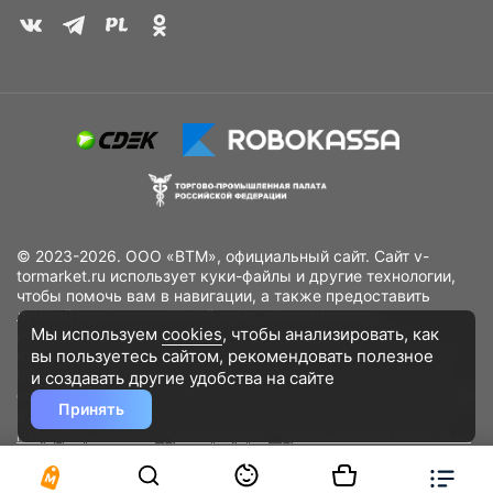
© 2023-2026. ООО «ВТМ», официальный сайт. Сайт v-
tormarket.ru использует куки-файлы и другие технологии,
чтобы помочь вам в навигации, а также предоставить
лучший пользовательский опыт, анализировать
Мы используем
cookies
, чтобы анализировать, как
использование наших продуктов и услуг, повысить
вы пользуетесь сайтом, рекомендовать
полезное
качество рекламных и маркетинговых активностей. Если
Вы не хотите, чтобы Ваши пользовательские данные
и создавать другие удобства на сайте
обрабатывались, пожалуйста, ограничьте их использование
Принять
в своём браузере.
Пользовательское соглашение
Политика
конфиденциальности
Договор оферта
Дополнительное соглашение
к договору (оферте)
Согласия на обработку персональных данных
Разработано
DST Global