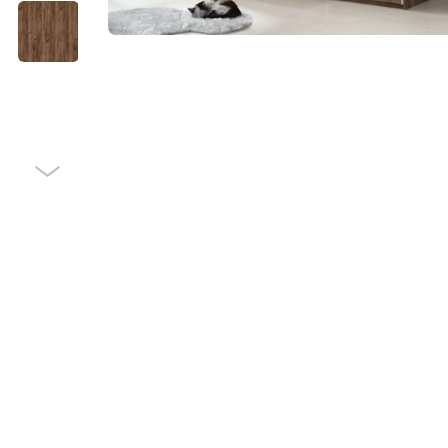
N
e
x
t