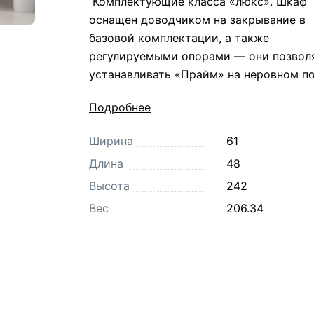
Комплектующие класса «люкс». Шкаф
оснащен доводчиком на закрывание в
базовой комплектации, а также
регулируемыми опорами — они позвол
устанавливать «Прайм» на неровном по
Уникальный дизайн. Минималистичная 
Подробнее
элегантная серия шкафа «ПРАЙМ»
отличается не только доступной ценой,
Ширина
61
функциональностью. Она впишется в л
Длина
48
интерьер и особенно подойдет под
Высота
242
классический, лофт и другие современ
Вес
206.34
стили. Лаконичный монолитный фасад
шкафа дополнен черным или белым ст
на выбор.
Надежные материалы. Износостойкий
корпус шкафа собирается из ЛДСП от