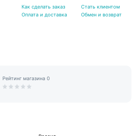
х
Как сделать заказ
Стать клиентом
ачный
Оплата и доставка
Обмен и возврат
от
из
олки
Рейтинг магазина 0
шим
ей
h,