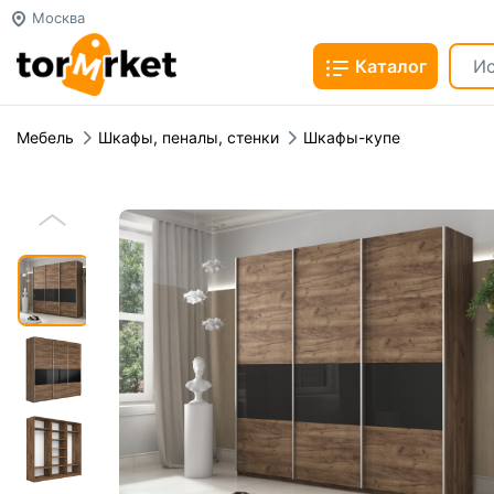
Москва
Каталог
Мебель
Шкафы, пеналы, стенки
Шкафы-купе
P
r
e
vi
o
u
s