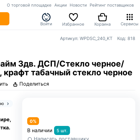
О торговой площадке
Акции
Новости
Рейтинг поставщиков
Войти
Сервисы
Избранное
Корзина
Артикул:
WPDSC_240_KT
Код:
818
йм 3дв. ДСП/Стекло черное/
, крафт табачный стекло черное
ить
Поделиться
нию
ире,
0%
тка.
В наличии
5 шт.
Написать поставщику