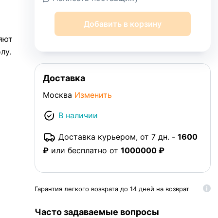
Добавить в корзину
яют
лу.
и
Доставка
Москва
Изменить
 но и
юбой
В наличии
ные
Доставка курьером, от 7 дн. -
1600
₽
или бесплатно от
1000000 ₽
еклом
Гарантия легкого возврата до 14 дней на возврат
Часто задаваемые вопросы